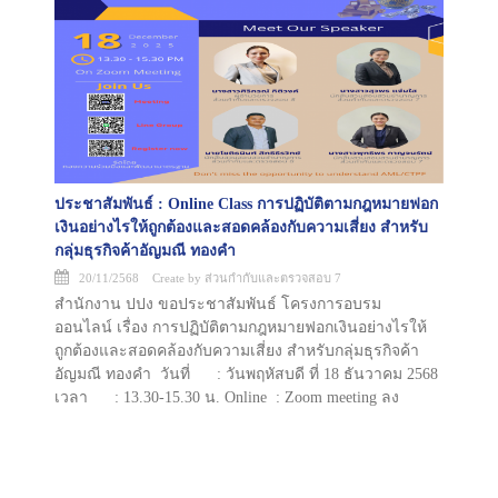
ประชาสัมพันธ์ : Online Class การปฏิบัติตามกฎหมายฟอก
เงินอย่างไรให้ถูกต้องและสอดคล้องกับความเสี่ยง สำหรับ
กลุ่มธุรกิจค้าอัญมณี ทองคำ
20/11/2568 Create by ส่วนกำกับและตรวจสอบ 7
สำนักงาน ปปง ขอประชาสัมพันธ์ โครงการอบรม
ออนไลน์ เรื่อง การปฏิบัติตามกฎหมายฟอกเงินอย่างไรให้
ถูกต้องและสอดคล้องกับความเสี่ยง สำหรับกลุ่มธุรกิจค้า
อัญมณี ทองคำ วันที่ : วันพฤหัสบดี ที่ 18 ธันวาคม 2568
เวลา : 13.30-15.30 น. Online : Zoom meeting ลง
ทะเบียนเข้าร่วมกิจกรรมได้ที่ :
https://docs.google.com/forms/d/e/1FAIpQLSclDevUlS9qgckzYbs4-
Adv-QyM8VwAcBxlUrCQk28tK9AT_Q/viewform ***
โปรดลงทะเบียนเข้าร่วมโครงการผ่าน google form นี้