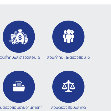
สวนสอบสวนชำนาญการ นางสาวอุมาพร แก้วศักดาศิริ
นักสืบสวนสอบสวนชำนาญการ นางสาวสุวพร แจ่มใส
นักสืบสวนสอบสวนชำนาญการ และนางสาวพุทธิพร กาญ
จนรัตน์ นักสืบสวนสอบสวนชำนาญการ ร่วมเป็นวิทยากร
อภิปราย ในหัวข้อ "ปฏิบัติตามกฎหมายฟอกเงินอย่างไรให้
ถูกต้องและสอดคล้องกับความเสี่ยง" ซึ่งมีผู้มีหน้าที่รายงาน
กลุ่มธุรกิจค้าอัญมณี ทองคำ และข้าราชการสำนักงาน
ปปง. เข้าร่วมโครงการ รวมจำนวน 120 คน ทั้งนี้ โครงการ
ดังกล่าว เป็นการส่งเสริมความรู้ความเข้าใจในการปฏิบัติ
ตามกฎหมายให้กับผู้มีหน้าที่รายงาน สำหรับกลุ่มธุรกิจที่มี
ความเสี่ยง ตามรายงานการประเมินความเสี่ยง ด้านการ
่วนกำกับและตรวจสอบ 5
ส่วนกำกับและตรวจสอบ 6
ฟอกเงินและการสนับสนุนทางการเงินแก่การก่อการร้าย
และการแพร่ขยายอาวุธที่มีอานุภาพทำลายล้างสูงของ
ประเทศไทย (National Risk Assessment-NRA) ฉบับปรับปรุง
ครั้งที่ 3 เมื่อเดือนสิงหาคม 2565
วนตรวจสอบรายงานการทำ
ส่วนตรวจสอบและคดี