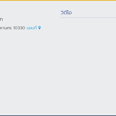
วิดีโอ
on
พมหานคร 10330
แผนที่