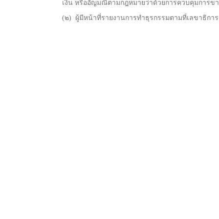
เงิน หรืออัญมณีตามกฎหมายว่าด้วยการควบคุมการข
(๒) ผู้มีหน้าที่รายงานการทำธุรกรรมตามที่เลขาธิก